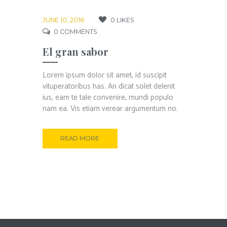
JUNE 10, 2016
0
LIKES
0
COMMENTS
El gran sabor
Lorem ipsum dolor sit amet, id suscipit
vituperatoribus has. An dicat solet delenit
ius, eam te tale convenire, mundi populo
nam ea. Vis etiam verear argumentum no.
READ MORE